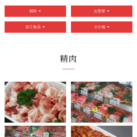
精肉
お惣菜
加工食品
その他
精肉